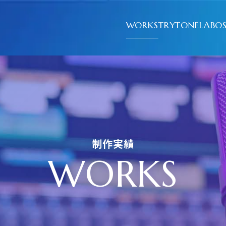
WORKS
TRYTONELABO
制作実績
W
O
R
K
S