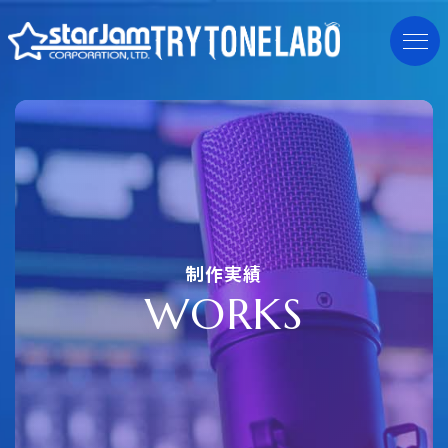
制作実績
W
O
R
K
S