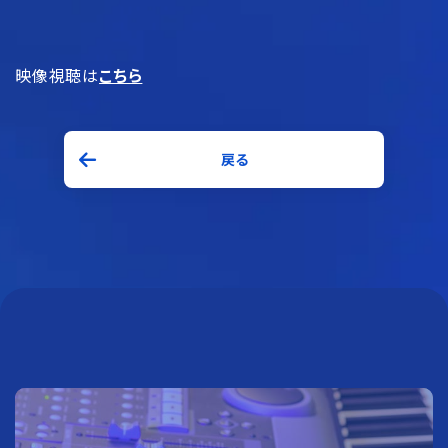
映像視聴は
こちら
戻る