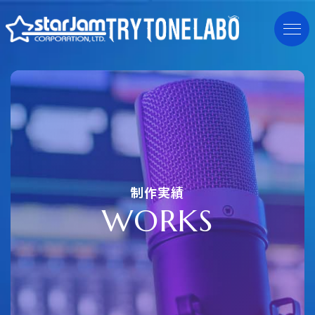
制作実績
W
O
R
K
S