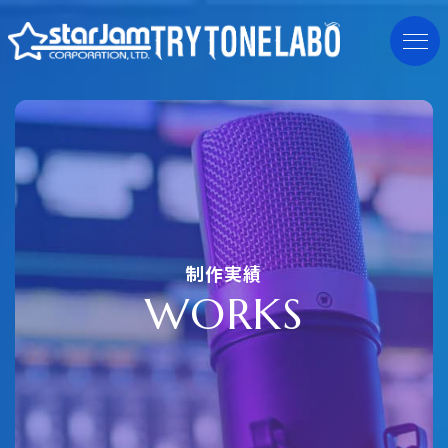
制作実績
W
O
R
K
S