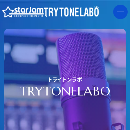
トライトンラボ
T
R
Y
T
O
N
E
L
A
B
O