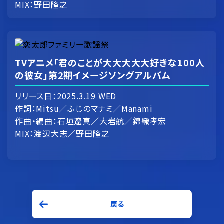
MIX：野田隆之
TVアニメ「君のことが大大大大大好きな100人
の彼女」第2期イメージソングアルバム
リリース日：2025.3.19 WED
作詞：Mitsu／ふじのマナミ／Manami
作曲・編曲：石垣遼真／大岩航／錦織孝宏
MIX：渡辺大志／野田隆之
戻る